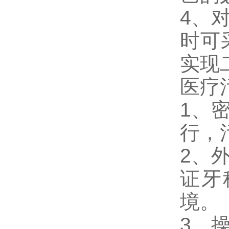
4、
时可
实现
医疗
1、
行，
2、
证牙
境。
3、