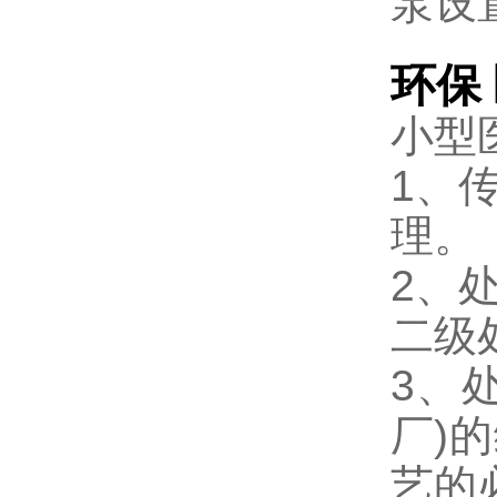
泵设
环保
小型
1、
理。
2、
二级
3、
厂)
艺的