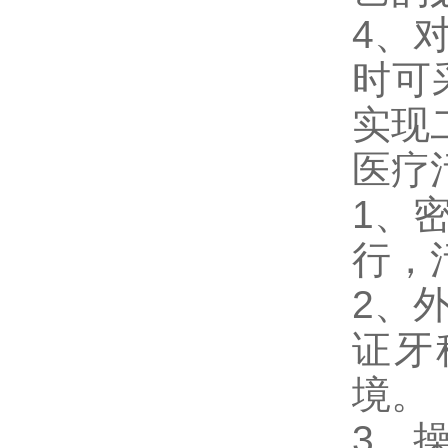
4、
时可
实现
医疗
1、
行，
2、
证牙
境。
3、