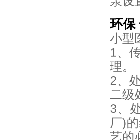
泵设
环保
小型
1、
理。
2、
二级
3、
厂)
艺的