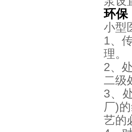
泵设
环保
小型
1、
理。
2、
二级
3、
厂)
艺的