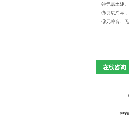
④无需土建
⑤臭氧消毒，
⑥无噪音、无
在线咨询
您的