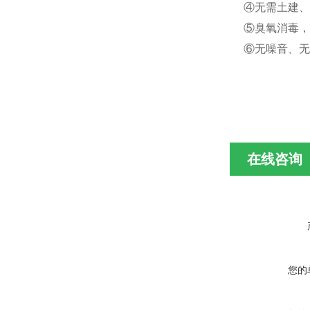
④无需土建
⑤臭氧消毒，
⑥无噪音、无
在线咨询
您的