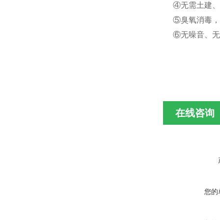
④无需土建
⑤臭氧消毒，
⑥无噪音、无
在线咨询
您的