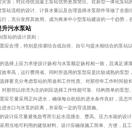
涝灾害；对比传统混凝土泵站优势更加突出。在新型一体化泵站
对泵站流程的设计、计算水量以及合理选择水泵部件等做了全面
运行，充分发挥其效用。成为将来中小型泵站建设的一个趋势，
提升污水泵站
制泵站的设计原则：
布置应合理，特别是排灌结合或自排、自引与提水相结合的泵站
型的选择上应力求使设计扬程与水泵额定扬程相一致，且满足灌
置效率高，运行费用省。同时所选用的泵型应是比较成熟的泵型
的选择要充分考虑泵站的用途和工作性质。对那些年工作时间较
。对那些以排涝为主的则应选择工作性能可靠、结构简单的泵型
布置应尽量采用正向进水，确保每台机组的进水条件良好，流态
向进水口与水泵的距离，并采取一定的导流措施。
池的设计应尽量避免急弯而引起水流撞击、壅高。压力水箱的设
量采用当地可利用的建筑材料。设计应确保施工简单、方便，且工