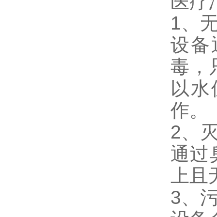
医疗
1、
设备
毒，
以水
作。
2、
通过
上且
3、