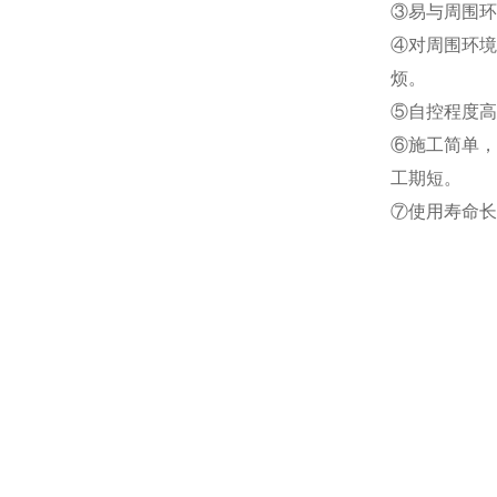
③易与周围环
④对周围环境
烦。
⑤自控程度高
⑥施工简单，
工期短。
⑦使用寿命长