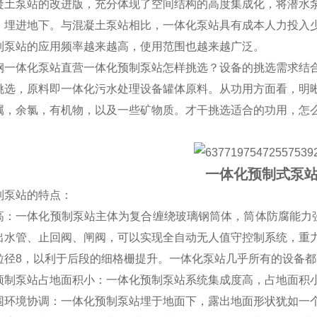
凝土泵站的改进版，充分体现了空间结构的高度集成化，将潜水
，埋进地下。与混凝土泵站相比，一体化泵站具有成本人力投入
制泵站的应用频率越来越高，使用范围也越来越广泛。
钢一体化泵站直营一体化预制泵站怎样挑选？设备的挑选需求结
挑选，原料即一体化污水处理设备罐体原料。从功用方面看，明
属，余氯，有机物，以及一些矿物质。才干挑选适合的功用，怎
一体化预制式泵
制泵站的特点：
高：一体化预制泵站主体为复合缠绕玻璃钢筒体，筒体防腐能力强
出水管、止回阀、闸阀，可以实现全自动无人值守控制系统，重
粒径8，以利于后段的细格栅提升。一体化泵站几乎所有的设备
预制泵站占地面积小：一体化预制泵站系统集成度高，占地面积
围环境协调：一体化预制泵站埋于地面下，露出地面形状犹如一