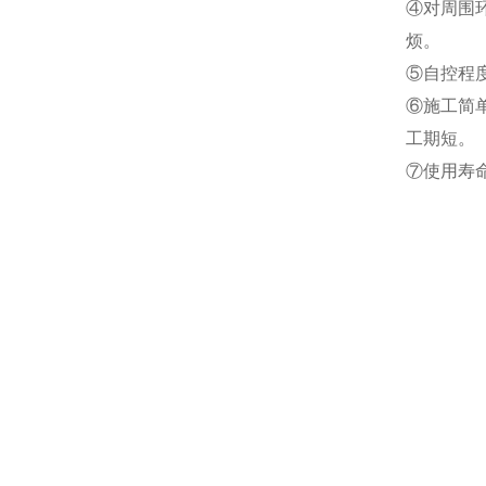
④对周围
烦。
⑤自控程
⑥施工简
工期短。
⑦使用寿