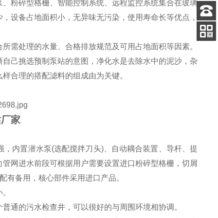
泵、粉碎型格栅、智能控制系统、远程监控系统集合在玻璃
少，设备占地面积小，无异味无污染，使用寿命长等优点，
客服
电话
合所需处理的水量、合格排放规范及可用占地面积等因素。
关注
公众号
晰自己挑选预制泵站的意图，净化水是去除水中的泥沙，杂
么样合理的搭配滤料的组成由为关键。
站厂家
，内置潜水泵(选配搅拌刀头)、自动耦合装置、导杆、提
力管网进水前段可根据用户需要设置进口粉碎型格栅，切屑
都配有备用，核心部件采用进口产品。
小。
个普通的污水检查井，可以很好的与周围环境相协调。