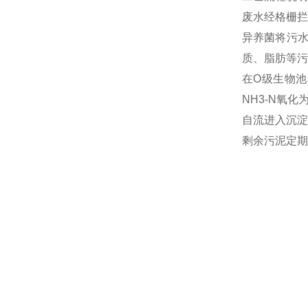
废水经格栅拦
异养菌将污
质、脂肪等污
在O级生物池
NH3-N氧
自流进入沉淀
剩余污泥定期