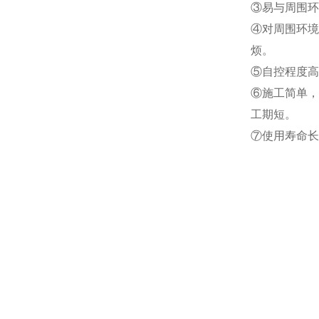
③易与周围环
④对周围环境
烦。
⑤自控程度高
⑥施工简单，
工期短。
⑦使用寿命长