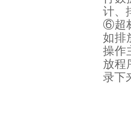
计、
⑥超
如排
操作
放程
录下