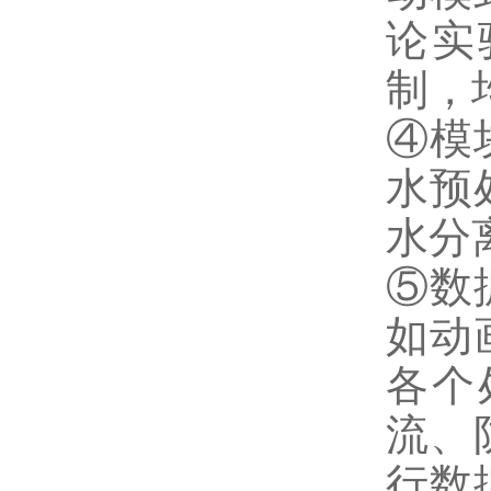
论实
制，
④模
水预
水分
⑤数
如动
各个
流、
行数