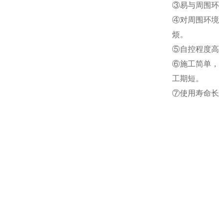
③易与周围环
④对周围环境
烦。
⑤自控程度高
⑥施工简单，
工期短。
⑦使用寿命长