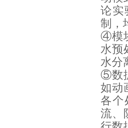
论实
制，
④模
水预
水分
⑤数
如动
各个
流、
行数