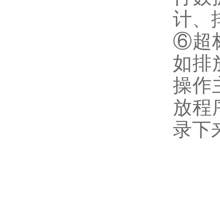
计、
⑥超
如排
操作
放程
录下