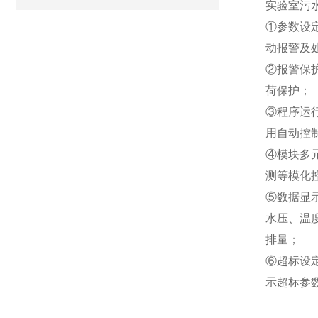
实验室污
①参数设
动报警及
②报警保
荷保护；
③程序运
用自动控
④模块多
测等模化
⑤数据显
水压、温
排量；
⑥超标设
示超标参