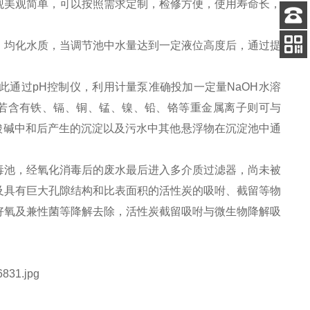
观美观简单，可以按照需求定制，检修方便，使用寿命长，
客服
、均化水质，当调节池中水量达到一定液位高度后，通过提
电话
关注
公众号
通过pH控制仪，利用计量泵准确投加一定量NaOH水溶
中若含有铁、镉、铜、锰、镍、铅、铬等重金属离子则可与
酸碱中和后产生的沉淀以及污水中其他悬浮物在沉淀池中通
毒池，经氧化消毒后的废水最后进入多介质过滤器，尚未被
及具有巨大孔隙结构和比表面积的活性炭的吸咐、截留等物
好氧及兼性菌等降解去除，活性炭截留吸咐与微生物降解吸