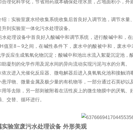
加合理化科学化，节省用药成本确保处理水质，占地面积小，外
。
介绍：实验室废水经收集系统收集后首良好入调节池，调节水量
提升到实验室一体化污水处理设备。
污水处理设备中首良好入酸碱中和调节系统，进行酸碱中和，在此
pH值至8～9之间，在碱性条件下，废水中的酸被中和，废水
生化学反应生成氢氧化物沉淀；酸碱中和池出水流入絮凝沉淀池，
和助凝剂的化学作用及泥水间的异向流动实现污泥与水的分离。
水依次进入光催化反应器、微电解器后进入臭氧氧化池和接触消
小悬浮物、微量金属及极少量的有机物等，一部分通过石英砂以
作用等去除，另一部则被附着在活性炭上的微生物膜中的厌氧、
插、交替、循环进行。
属实验室废污水处理设备 外形美观