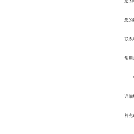
您的
您的
联系
常用
详细
补充