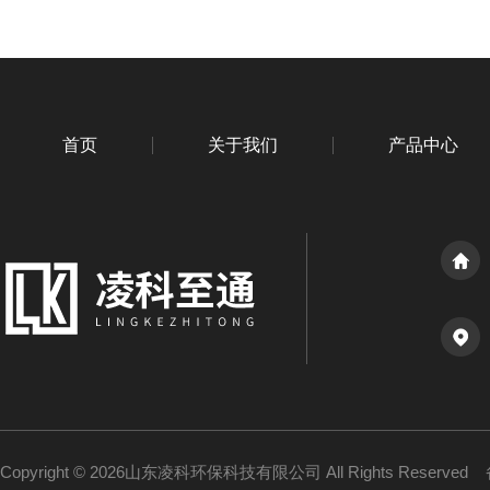
首页
关于我们
产品中心
Copyright © 2026山东凌科环保科技有限公司 All Rights Reserved