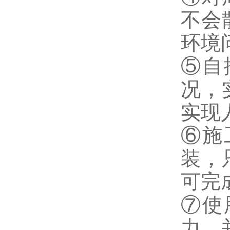
不会
环境
⑤自
况，
实现
⑥施
装，
可完
⑦使
力，