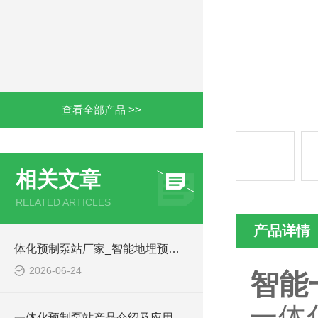
查看全部产品 >>
相关文章
RELATED ARTICLES
产品详情
体化预制泵站厂家_智能地埋预制泵站-凌科环保
2026-06-24
智能
一体
一体化预制泵站产品介绍及应用范围