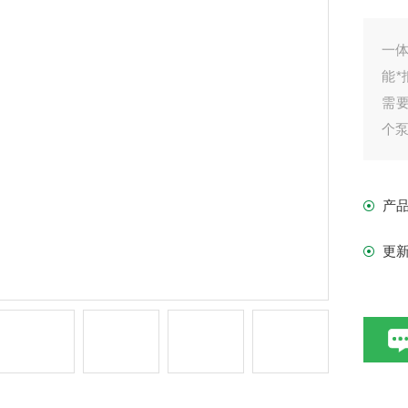
一
能
需
个
产
更