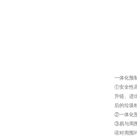
一体化预
①安全性
升链、进
后的垃圾
②一体化
③易与周
④对周围