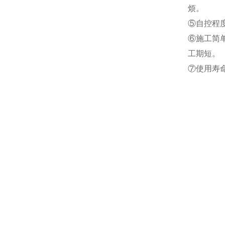
烦。
⑤自控程
⑥施工简
工期短。
⑦使用寿