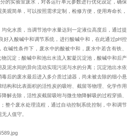
成分的实验室废水，对各运行单元参数进行优化设定，确保
观美观简单，可以按照需求定制，检修方便，使用寿命长，
、均化水质，当调节池中水量达到一定液位高度后，通过提
良好入酸碱中和调节系统，进行酸碱中和，在此通过pH控
间，在碱性条件下，废水中的酸被中和，废水中若含有铁、
化物沉淀；酸碱中和池出水流入絮凝沉淀池，酸碱中和后产
用及泥水间的异向流动实现污泥与水的分离；沉淀池出水依
消毒后的废水最后进入多介质过滤器，尚未被去除的细小悬
隙结构和比表面积的活性炭的吸咐、截留等物理、化学作用
等降解去除，活性炭截留吸咐与微生物降解吸的过程穿插、
放；整个废水处理流程，通过自动控制系统控制，中和调节
现无人值守。