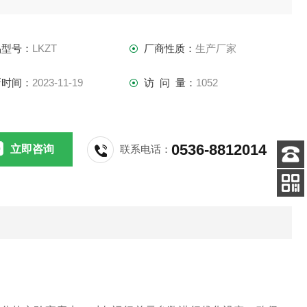
，采用自动控制还是手动控制，均能实现系统相关运行环节控
，并互不干涉；
品型号：
LKZT
厂商性质：
生产厂家
新时间：
2023-11-19
访 问 量：
1052
0536-8812014
立即咨询
联系电话：
客服
电话
关注
公众号