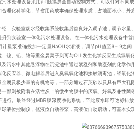
室污水处理设备采用plc触摸屏全自动控制方式，可以针对不同
加合理化科学化，节省用药成本确保处理水质，占地面积小，外
。
介绍：实验室废水经收集系统收集后首良好入调节池，调节水量
提升到实验室一体化污水处理设备。在一体化污水处理设备中首
用计量泵准确投加一定量NaOH水溶液，调节pH值至8～9之
锰、镍、铅、铬等重金属离子则可与OH-发生化学反应生成氢氧
以及污水中其他悬浮物在沉淀池中通过絮凝剂和助凝剂的化学作
催化反应器、微电解器后进入臭氧氧化池和接触消毒池，经氧化
量金属及极少量的有机物等，一部分通过石英砂以及具有巨大孔
另一部则被附着在活性炭上的微生物膜中的厌氧、好氧及兼性菌
环进行。最终经过MBR膜深度净化系统，至此废水即可达标排
浮球液位控制仪，低液位自动停泵，高液位自动启动，可基本实