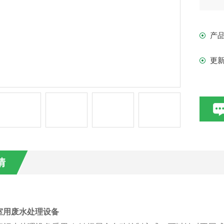
备
制
产
更
情
室用废水处理设备