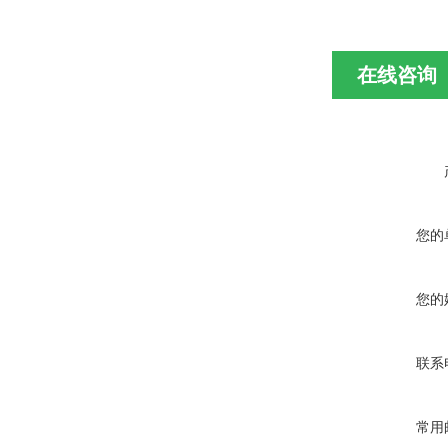
在线咨询
您的
您的
联系
常用