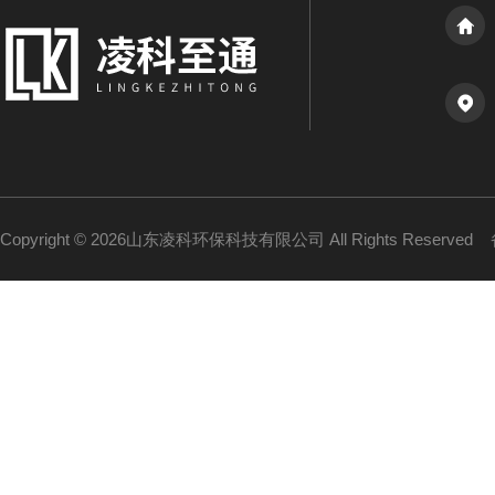
Copyright © 2026山东凌科环保科技有限公司 All Rights Reserved