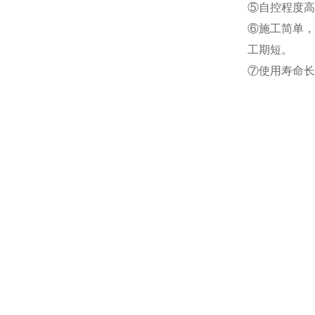
⑤自控程度高
⑥施工简单，
工期短。
⑦使用寿命长