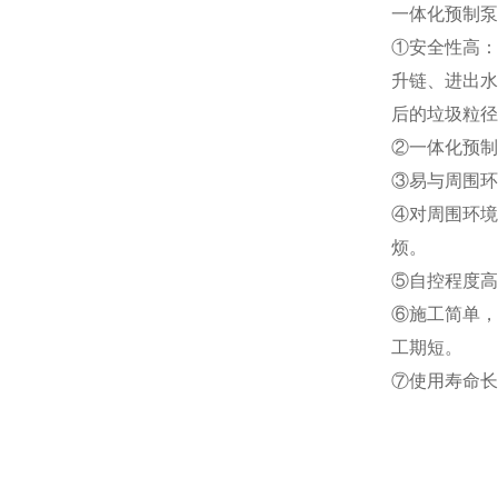
一
体化预制泵
①安全性高：
升链、进出水
后的垃圾粒径
②一体化预制
③易与周围环
④对周围环境
烦。
⑤自控程度高
⑥施工简单，
工期短。
⑦使用寿命长