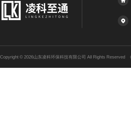
Copyright © 2026山东凌科环保科技有限公司 All Rights Reserved