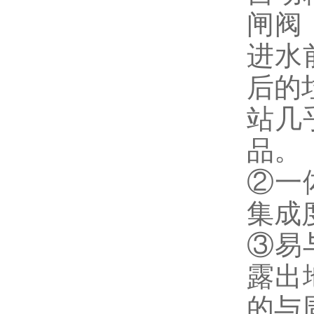
闸阀
进水
后的
站几
品。
②一
集成
③易
露出
的与