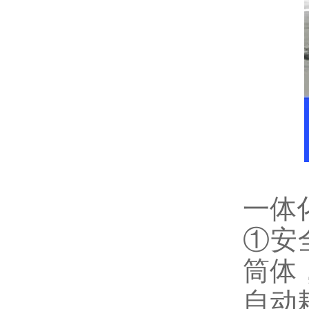
一
体
①安
筒体
自动