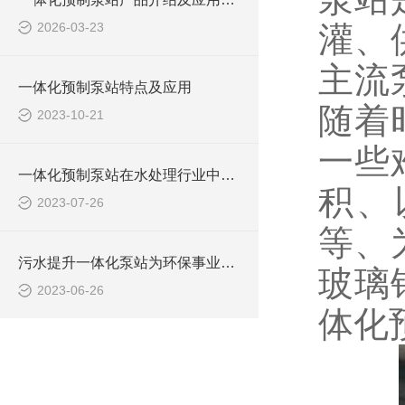
2026-03-23
灌、
主流
一体化预制泵站特点及应用
随着
2023-10-21
一些
一体化预制泵站在水处理行业中的应用
积、
2023-07-26
等、
污水提升一体化泵站为环保事业做出了哪些贡献？
玻璃
2023-06-26
体化