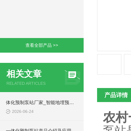
查看全部产品 >>
相关文章
RELATED ARTICLES
产品详情
体化预制泵站厂家_智能地埋预制泵站-凌科环保
2026-06-24
农村
泵站
一体化预制泵站产品介绍及应用范围