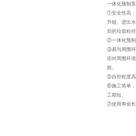
一
体化预制泵
①安全性高：
升链、进出水
后的垃圾粒径
②一体化预制
③易与周围环
④对周围环境
烦。
⑤自控程度高
⑥施工简单，
工期短。
⑦使用寿命长