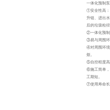
一
体化预制泵
①安全性高：
升链、进出水
后的垃圾粒径
②一体化预制
③易与周围环
④对周围环境
烦。
⑤自控程度高
⑥施工简单，
工期短。
⑦使用寿命长