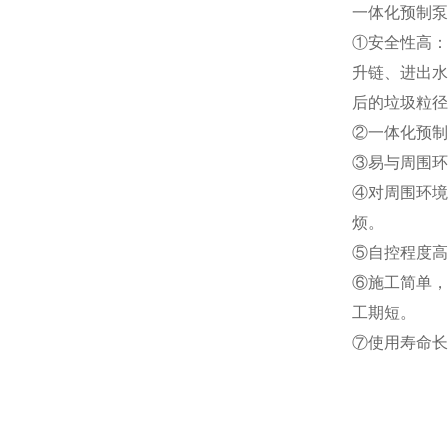
一
体化预制泵
①安全性高：
升链、进出水
后的垃圾粒径
②一体化预制
③易与周围环
④对周围环境
烦。
⑤自控程度高
⑥施工简单，
工期短。
⑦使用寿命长