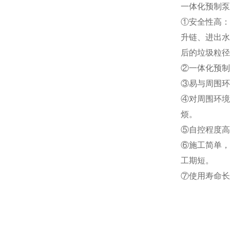
一
体化预制泵
①安全性高：
升链、进出水
后的垃圾粒径
②一体化预制
③易与周围环
④对周围环境
烦。
⑤自控程度高
⑥施工简单，
工期短。
⑦使用寿命长