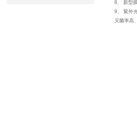
8、 新
9、 紫
灭菌率高