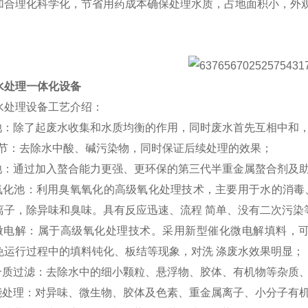
加合理化科学化，节省用药成本确保处理水质，占地面积小，外
。
水处理一体化设备
水处理设备工艺介绍：
池：除了起废水收集和水质均衡的作用，同时废水首先互相中和，减
 调节：去除水中酸、碱污染物，同时保证后续处理的效果；
凝池：通过加入螯合能力更强、更环保的第三代半重金属螯合剂及
氧氧化池：利用臭氧氧化的高级氧化处理技术，主要用于水的消毒
离子，除异味和臭味。具有反应迅速、流程 简单、没有二次污染
化微电解：属于高级氧化处理技术。采用新型催化微电解填料，可
免运行过程中的填料钝化、板结等现象，对洗 涤废水效果明显；
层介质过滤：去除水中的细小颗粒、悬浮物、胶体、有机物等杂质、
功能处理：对异味、微生物、胶体及色素、重金属离子、小分子有