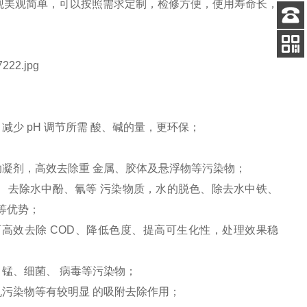
观美观简单，可以按照需求定制，检修方便，使用寿命长，
客服
电话
关注
公众号
少 pH 调节所需 酸、碱的量，更环保；
助凝剂，高效去除重 金属、胶体及悬浮物等污染物；
、去除水中酚、氰等 污染物质，水的脱色、除去水中铁、
等优势；
高效去除 COD、降低色度、提高可生化性，处理效果稳
锰、细菌、 病毒等污染物；
机污染物等有较明显 的吸附去除作用；