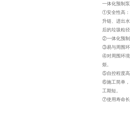
一
体化预制泵
①安全性高：
升链、进出水
后的垃圾粒径
②一体化预制
③易与周围环
④对周围环境
烦。
⑤自控程度高
⑥施工简单，
工期短。
⑦使用寿命长