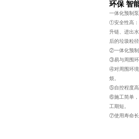
环保 智
一体化预制泵
①安全性高：
升链、进出水
后的垃圾粒径
②一体化预制
③易与周围环
④对周围环境
烦。
⑤自控程度高
⑥施工简单，
工期短。
⑦使用寿命长