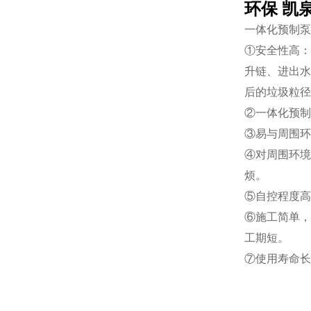
环保 凯
一体化预制泵
①安全性高：
升链、进出水
后的垃圾粒径
②一体化预制
③易与周围环
④对周围环境
烦。
⑤自控程度高
⑥施工简单，
工期短。
⑦使用寿命长