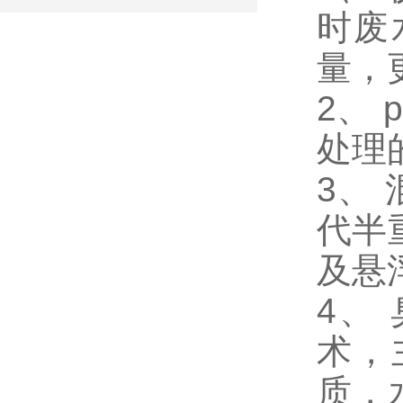
时废
量，
2、
处理
3、
代半
及悬
4、
术，
质，