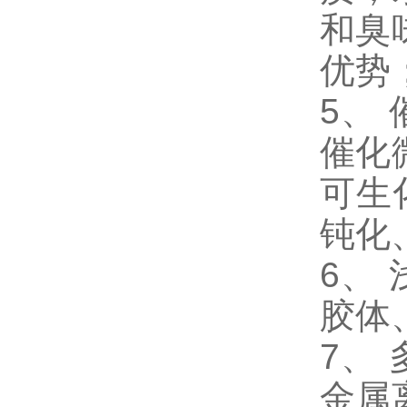
和臭
优势
5、
催化
可生
钝化
6、
胶体
7、
金属