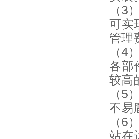
（3
可实
管理
（4
各部
较高
（5
不易
（6
站在