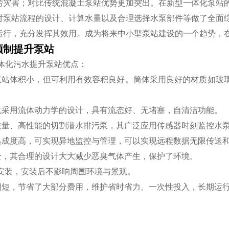
涝灾害；对比传统混凝土泵站优势更加突出。在新型一体化泵站
对泵站流程的设计、计算水量以及合理选择水泵部件等做了全面
运行，充分发挥其效用。成为将来中小型泵站建设的一个趋势，
预制提升泵站
体化污水提升泵站优点：
式泵站体积小，但可利用有效容积良好。筒体采用良好的材质如玻璃
泵坑采用流体动力学的设计，具有流态好、无堵塞，自清洁功能。
高质量、高性能的切割潜水排污泵，其广泛应用传感器时刻监控水
化集成度高，可实现异地监控与管理，可以实现远程数据无限传送
安全，其合理的设计大大减少恶臭气体产生，保护了环境。
式安装，安装后不影响周围环境与景观。
周期短，节省了大部分费用，维护省时省力。一次性投入，长期运