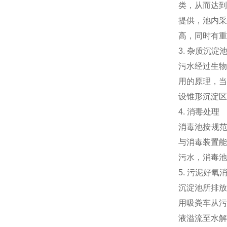
类，从而达到
提供，池内采
高，同时有重
3. 杂质沉淀
污水经过生物
用的原理，当
设锥形沉淀区
4. 消毒处理
消毒池按规范
与消毒装置能
污水，消毒池
5. 污泥好氧
沉淀池所排放
用吸粪车从污
液溢流至水解