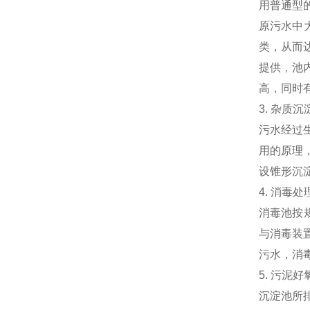
用普通型
原污水中
类，从而
提供，池
高，同时有
3. 杂质沉
污水经过
用的原理
设锥形沉
4. 消毒处
消毒池按规
与消毒装
污水，消
5. 污泥
沉淀池所