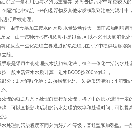
的隔油沉淀一是利用油与水的比重差异 ,分离去除污水中颗粒较大
。在隔油池中沉淀下来的悬浮物及其他杂质积聚到池底污泥斗中
外,进行后续处理。
的调节一由于食品加工废水的水质 水量波动较大，因而须加吲强调
化反应一由于该种污水有机浓度不是很高 ,可以不采用厌氧消化处
接触氧化反应一生化处理主要通过好氧处理 ,在污水中提供足够溶
物去除。
理手段是采用生化处理技术接触氧化法，组合一体化生活污水处
按一般生活污水水质计算，进水BOD5按200mg/L计。
部分：1.水解酸化池；2. 接触氧化池；3. 杂质沉淀池；4.消毒
化池
要处理的就是对污水处理前进行预处理，将水中的废水进行一定
步骤，可以直接影响后期的污水处理的效率和处理时间，可以提
化池
据水处理的污染程度不同分为好几个等级，普通型和加强型。一