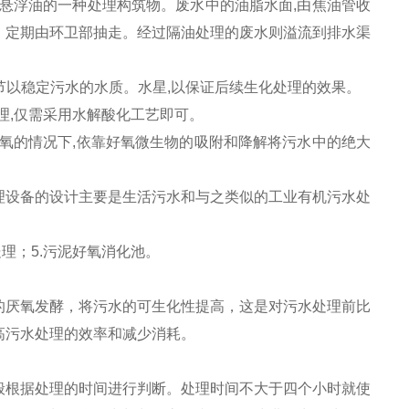
公众号
的悬浮油的一种处理构筑物。废水中的油脂水面,由焦油管收
，定期由环卫部抽走。经过隔油处理的废水则溢流到排水渠
节以稳定污水的水质。水星,以保证后续生化处理的效果。
理,仅需采用水解酸化工艺即可。
解氧的情况下,依靠好氧微生物的吸附和降解将污水中的绝大
理设备的设计主要是生活污水和与之类似的工业有机污水处
处理；5.污泥好氧消化池。
的厌氧发酵，将污水的可生化性提高，这是对污水处理前比
高污水处理的效率和减少消耗。
般根据处理的时间进行判断。处理时间不大于四个小时就使