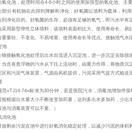
的氧化池，处理时间在4-6小时之间的使用加强型的氧化池。主
大部分有机物在此得到降解和净化，好氧菌以填料为载体，利用
达到净化目的。好氧菌的生存，必须有足够的氧气，即污水中有
内采用新型弹性立体填料，该填料表面积比大、使用寿命长、易
重量轻、不老化、不易堵塞、使用寿命长等优点。接触池气水比在12
淀池
生物接触氧化池处理后出水自流进入沉淀池，进一步沉淀去除脱
，当含有悬浮物的污水从下往上流动时，由重力作用，将物质沉
淀区和污泥气体装置，气源由风机提供，污泥采用气提方式输送
理
范«TJ14-74»标准为30分钟，若是医院污水，消毒池增加停
置能根据出水量大小不断改变加药量，达到多出水多加药，少出
毒池与消毒装置可以不要。）
好氧消化池
排放剩余污泥在池中进行好氧消化稳定处理，以减少污泥的体积