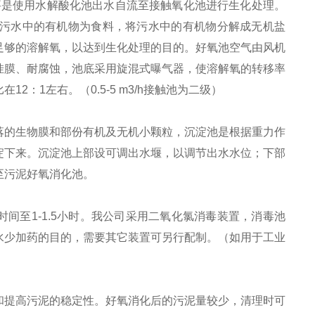
要是使用水解酸化池出水自流至接触氧化池进行生化处理。
污水中的有机物为食料，将污水中的有机物分解成无机盐
足够的溶解氧，以达到生化处理的目的。好氧池空气由风机
挂膜、耐腐蚀，池底采用旋混式曝气器，使溶解氧的转移率
：1左右。（0.5-5 m3/h接触池为二级）
落的生物膜和部份有机及无机小颗粒，沉淀池是根据重力作
淀下来。沉淀池上部设可调出水堰，以调节出水水位；下部
至污泥好氧消化池。
留时间至1-1.5小时。我公司采用二氧化氯消毒装置，消毒池
水少加药的目的，需要其它装置可另行配制。（如用于工业
和提高污泥的稳定性。好氧消化后的污泥量较少，清理时可