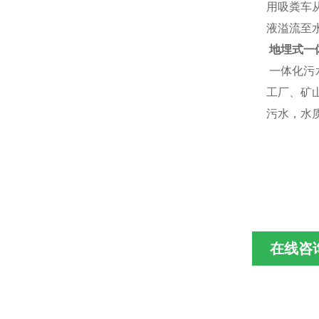
用吸粪车
液溢流至
地埋式一
一体化污
工厂、矿
污水，水
在线咨