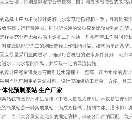
布置应合理，特别是排灌结合或自排、自引与提水相结合的泵站
型的选择上应力求使设计扬程与水泵额定扬程相一致，且满足灌
置效率高，运行费用省。同时所选用的泵型应是比较成熟的泵型
的选择要充分考虑泵站的用途和工作性质。对那些年工作时间较
。对那些以排涝为主的则应选择工作性能可靠、结构简单的泵型
布置应尽量采用正向进水，确保每台机组的进水条件良好，流态
向进水口与水泵的距离，并采取一定的导流措施。
池的设计应尽量避免急弯而引起水流撞击、壅高。压力水箱的设
量采用当地可利用的建筑材料。设计应确保施工简单、方便，且工
一体化预制泵站 生产厂家
制泵站在市政排污和生活排水中被大量投入使用。不仅是它使用
化预制泵站是一种集成泵站，为成套提供，预制筒体、潜水排污
部件，自带大容量安全冗余的固定防护，保证各部件的匹配，能