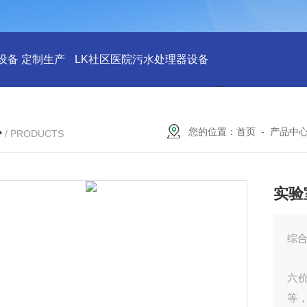
设备 定制生产
LK社区医院污水处理器设备
LK社区医院废水
心
您的位置：
首页
-
产品中
/ PRODUCTS
实验
综
实
六
等