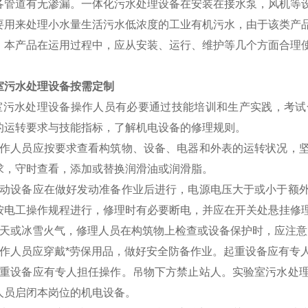
各管道有无渗漏。一体化污水处理设备在安装在接水泵，风机等
要用来处理小水量生活污水低浓度的工业有机污水，由于该类产
，本产品在运用过程中，应从安装、运行、维护等几个方面合理
室污水处理设备按需定制
室污水处理设备操作人员有必要通过技能培训和生产实践，考
的运转要求与技能指标，了解机电设备的修理规则。
人员应按要求查看构筑物、设备、电器和外表的运转状况，坚
求，守时查看，添加或替换润滑油或润滑脂。
设备应在做好发动准备作业后进行，电源电压大于或小于额外
按电工操作规程进行，修理时有必要断电，并应在开关处悬挂修
或冰雪火气，修理人员在构筑物上检查或设备保护时，应注意
人员应穿戴*劳保用品，做好安全防备作业。起重设备应有专人
设备应有专人担任操作。吊物下方禁止站人。实验室污水处理
人员启闭本岗位的机电设备。