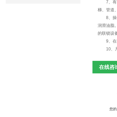
7、有电
梯、管道
8、操作
润滑油脂
的联锁设
9、在每
10、凡
在线咨
您的