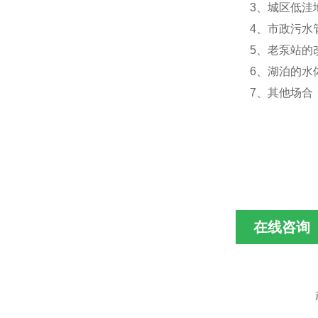
3、城区低洼
4、市政污水
5、老泵站的
6、湖泊的水
7、其他场合
在线咨询