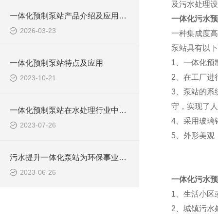
及污水处理设
一体化预制泵站产品介绍及应用范围
一体化污水预
2026-03-23
一种集成度高
泵站具有以下
1、一体化预
一体化预制泵站特点及应用
2、在工厂进
2023-10-21
3、泵站的系
守，实现了人
一体化预制泵站在水处理行业中的应用
4、采用玻璃
2023-07-26
5、外形美观
污水提升一体化泵站为环保事业做出了哪些贡献？
2023-06-26
一体化污水预
1、生活小区
2、城镇污水