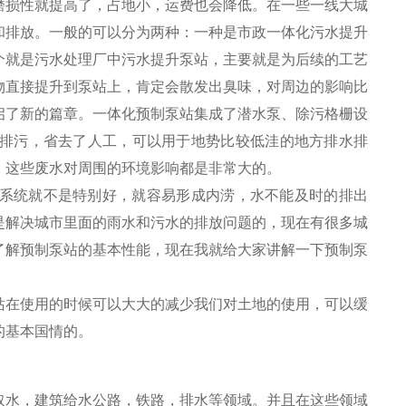
磨损性就提高了，占地小，运费也会降低。在一些一线大城
和排放。一般的可以分为两种：一种是市政一体化污水提升
个就是污水处理厂中污水提升泵站，主要就是为后续的工艺
物直接提升到泵站上，肯定会散发出臭味，对周边的影响比
启了新的篇章。一体化预制泵站集成了潜水泵、除污格栅设
排污，省去了人工，可以用于地势比较低洼的地方排水排
，这些废水对周围的环境影响都是非常大的。
系统就不是特别好，就容易形成内涝，水不能及时的排出
是解决城市里面的雨水和污水的排放问题的，现在有很多城
了解预制泵站的基本性能，现在我就给大家讲解一下预制泵
站在使用的时候可以大大的减少我们对土地的使用，可以缓
的基本国情的。
取水，建筑给水公路，铁路，排水等领域。并且在这些领域