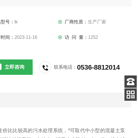
的高住宅小区，市政中心等对环境要求比较高的场所，进行有
的输送和排放。一般的可以分为两种：一种是市政一体化污水
品型号：
lk
厂商性质：
生产厂家
升泵站，主要适用于污水的管道系统中，作用就是提升污
新时间：
2023-11-16
访 问 量：
1252
0536-8812014
立即咨询
联系电话：
客服
电话
关注
公众号
性价比比较高的污水处理系统，*可取代中小型的混凝土泵