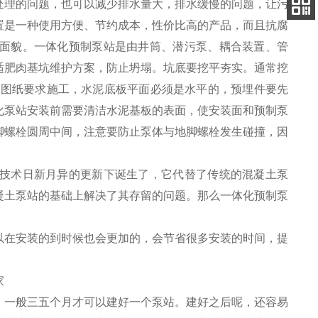
处理的问题，也可以减少排水量大，排水缓慢的问题，让污
电话
置是一种使用方便、节约成本，性价比高的产品，而且抗腐
关注
公众号
面貌。一体化预制泵站是由井筒、潜污泵、耦合装置、管
适肥肉基坑维护方案，防止坍塌。坑底要挖平夯实。通常挖
照图纸要求施工，水泥底板平面必须是水平的，预埋件要先
化泵站安装前需要清洁水泥基板的表面，使安装面和预制泵
脚螺栓圆周中间，注意要防止泵体与地脚螺栓发生碰撞，因
技术日新月异的更新下诞生了，它代替了传统的混凝土泵
凝土泵站的基础上解决了其存留的问题。那么一体化预制泵
以在安装的到时候也会更加的，会节省很多安装的时间，提
，一般三五个月才可以建好一个泵站。建好之后呢，还容易