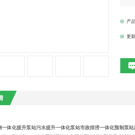
污
泵
产
且
影
更
情
钢一体化提升泵站污水提升一体化泵站市政排涝一体化预制泵站