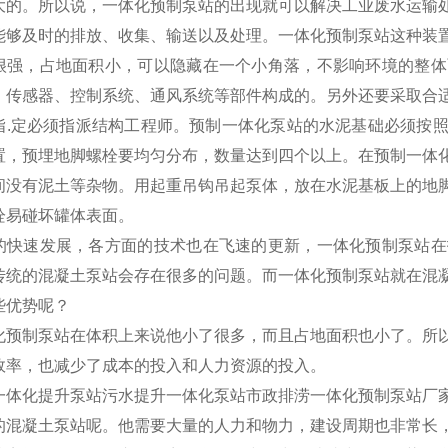
大的。所以说，一体化预制泵站的出现就可以解决工业废水运输
能够及时的排放、收集、输送以及处理。一体化预制泵站这种装
很强，占地面积小，可以隐藏在一个小角落，不影响环境的整体
、传感器、控制系统、通风系统等部件构成的。另外还要采取合
指.定必须指派结构工程师。预制一体化泵站的水泥基础必须按
置，预埋地脚螺栓要均匀分布，数量达到四个以上。在预制一体
间没有泥土等杂物。用起重吊钩吊起泵体，放在水泥基板上的地
栓易碰坏罐体表面。
的快速发展，各方面的技术也在飞速的更新，一体化预制泵站在
传统的混凝土泵站会存在很多的问题。而一体化预制泵站就在混
些优势呢？
化预制泵站在体积上来说他小了很多，而且占地面积也小了。所
效率，也减少了成本的投入和人力资源的投入。
的混凝土泵站呢。他需要大量的人力和物力，建设周期也非常长