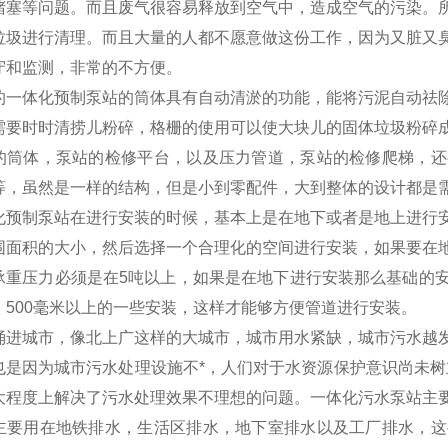
堵塞等问题。而且废气很容易释放到空气中，造成空气的污染。
垃圾进行清理。而且大量的人都不愿意做这份工作，因为又脏又
守和监测，非常的不方便。
的一体化预制泵站的筒体具有自动清淤的功能，能将污泥自动祛
需要时时清捞儿粉碎，格栅的使用可以使大块儿的固体垃圾粉碎
的筒体，泵站的检修平台，以及压力管道，泵站的检修爬梯，还
等，虽然是一样的结构，但是小到零配件，大到整体的设计都是
化预制泵站在进行安装的时候，基本上是在地下或者是地上进行
围面积的大小，然后选择一个合理化的空间进行安装，如果要在
承重压力必须是在5吨以上，如果是在地下进行安装那么基础的
，500毫米以上的一些安装，这样才能够方便管道进行安装。
涌进城市，像北上广这样的大城市，城市用水紧缺，城市污水越
也是因为城市污水处理设施不*，人们对于水资源保护意识尚未树
大程度上解决了污水处理效果不理想的问题。一体化污水泵站主
主要用在地铁排水，生活区排水，地下室排水以及工厂排水，这