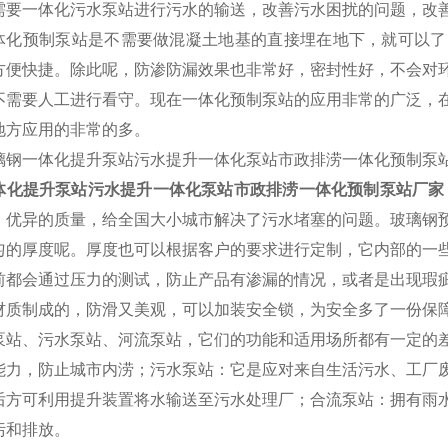
需要一体化污水泵站进行污水的输送，改善污水困扰的问题，改
体化预制泵站是不需要做混凝土地基的直接埋在地下，就可以了
方便快捷。除此呢，防渗防漏效果也非常好，密封性好，不会对
不需要人工进行看守。现在一体化预制泵站的应用非常的广泛，
地方应用的非常的多。
体化提升泵站污水提升一体化泵站市政排涝一体化预制泵站厂家
，优异的质量，给全国大小城市解决了污水堵塞的问题。玻璃钢
匀的厚度呢。厚度也可以根据客户的要求进行定制，它内部的一
前都会通过压力的测试，防止产品有渗漏的情况，或者是出现瑕
材质制成的，防滑又美观，可以加装安全锁，为安全多了一份保
泵站、污水泵站、河流泵站，它们的功能和适用场所都有一定的
能力，防止城市内涝；污水泵站：它是应对来自生活污水、工厂
后方可利用提升装置将水输送至污水处理厂；合流泵站：拥有雨
污和排放。