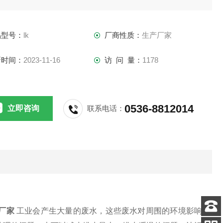
水和废水能够及时的排放、收集、输送以及处理。一体化预制
站这种装置是一种使用方便、节约成本，性价比高的产品，而
品型号：
lk
厂商性质：
生产厂家
抗腐蚀能力也很强，占地面积小，可以隐藏在一个小角落，不
新时间：
2023-11-16
访 问 量：
1178
0536-8812014
立即咨询
联系电话：
厂家
工业会产生大量的废水，这些废水对周围的环境影响
客服