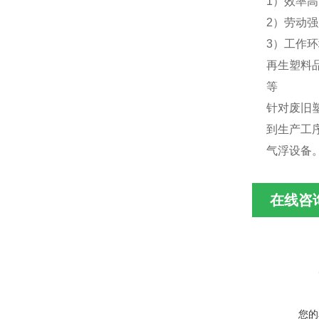
1）效率
2）劳动
3）工作
再生塑料
等
针对废旧
到生产工
气浮设备
在线咨
您的