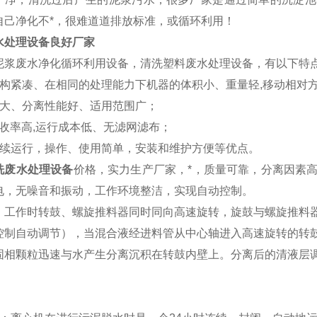
自己净化不*，很难道道排放标准，或循环利用！
水处理设备良好厂家
泥浆废水净化循环利用设备，清洗塑料废水处理设备，有以下特
结构紧凑、在相同的处理能力下机器的体积小、重量轻,移动相对
量大、分离性能好、适用范围广；
回收率高,运行成本低、无滤网滤布；
连续运行，操作、使用简单，安装和维护方便等优点。
洗废水处理设备
价格，实力生产厂家，*，质量可靠，分离因素
电，无噪音和振动，工作环境整洁，实现自动控制。
：工作时转鼓、螺旋推料器同时同向高速旋转，旋鼓与螺旋推料器
控制自动调节），当混合液经进料管从中心轴进入高速旋转的转
固相颗粒迅速与水产生分离沉积在转鼓内壁上。分离后的清液层
。
：