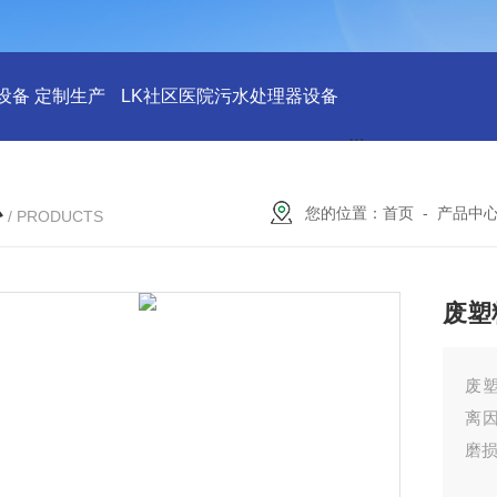
设备 定制生产
LK社区医院污水处理器设备
LK社区医院废水
心
您的位置：
首页
-
产品中
/ PRODUCTS
废塑
废
离
磨