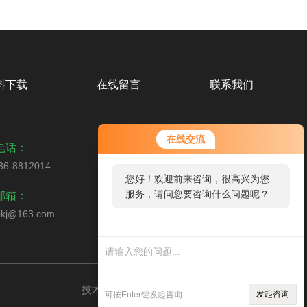
料下载
在线留言
联系我们
在线交流
电话：
36-8812014
您好！欢迎前来咨询，很高兴为您
扫码关注我们
服务，请问您要咨询什么问题呢？
邮箱：
bkj@163.com
您好，看您停留很久了，是否找到
了需求产品，您可以直接在线与我
联系！
技术支持：
环保在线
管理登录
sitemap.xml
发起咨询
可按Enter键发起咨询