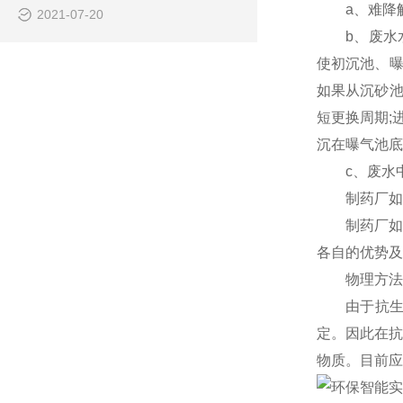
a、难降解
2021-07-20
b、废水水量
使初沉池、曝
如果从沉砂池
短更换周期;
沉在曝气池底
c、废水中
制药厂如何
制药厂如何
各自的优势及
物理方法
由于抗生素
定。因此在抗
物质。目前应