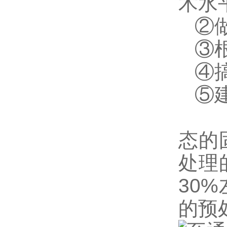
术水
②
③
④
⑤
实
态的
处理
30
的预