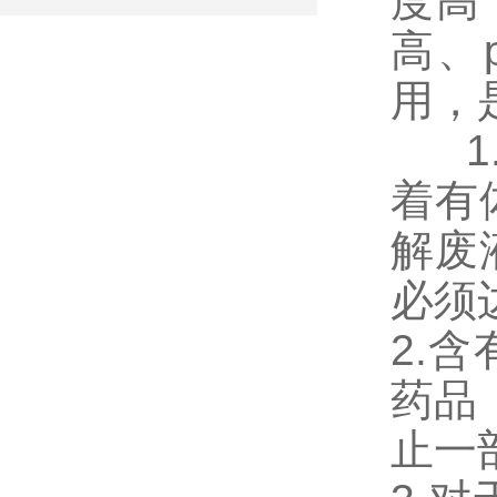
度高
高、
用，
1.
着有
解废
必须
2.
药品
止一