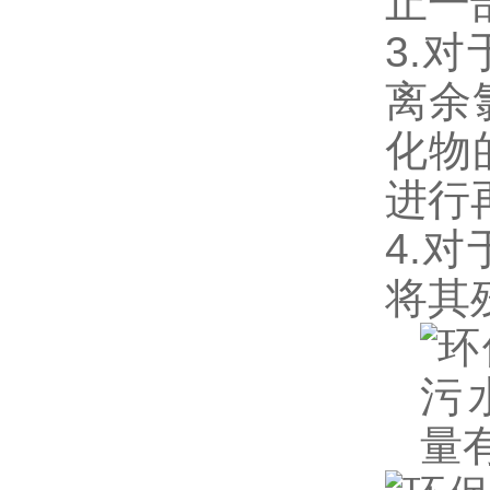
止一
3.
离余
化物
进行
4.
将其